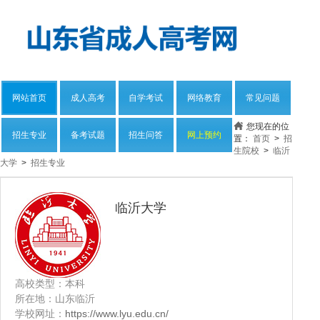
网站首页
成人高考
自学考试
网络教育
常见问题
您现在的位
招生专业
备考试题
招生问答
网上预约
置：
首页
>
招
生院校
>
临沂
大学
>
招生专业
临沂大学
高校类型：本科
所在地：山东临沂
学校网址：
https://www.lyu.edu.cn/