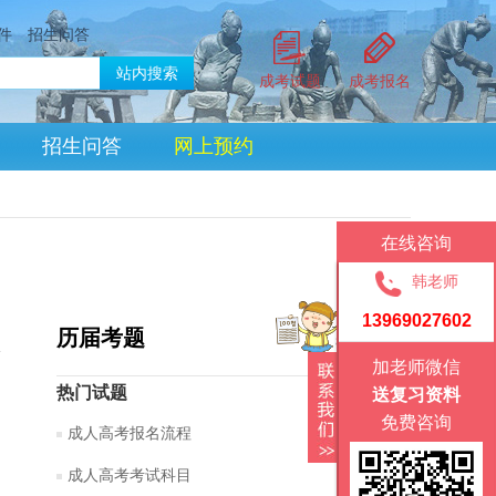
件
招生问答
成考试题
成考报名
招生问答
网上预约
在线咨询
韩老师
13969027602
历届考题
加老师微信
热门试题
送复习资料
免费咨询
成人高考报名流程
成人高考考试科目