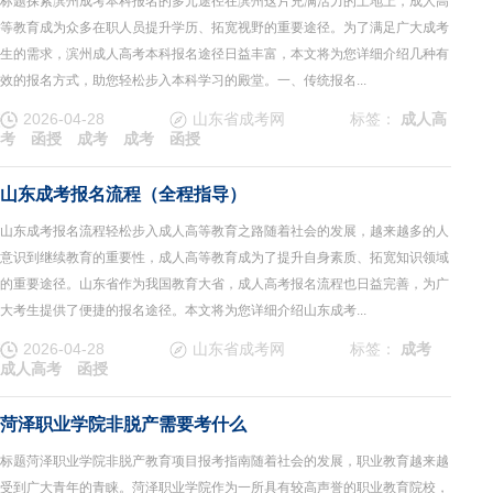
标题探索滨州成考本科报名的多元途径在滨州这片充满活力的土地上，成人高
等教育成为众多在职人员提升学历、拓宽视野的重要途径。为了满足广大成考
生的需求，滨州成人高考本科报名途径日益丰富，本文将为您详细介绍几种有
效的报名方式，助您轻松步入本科学习的殿堂。一、传统报名...
2026-04-28
山东省成考网
标签：
成人高
考
函授
成考
成考
函授
山东成考报名流程（全程指导）
山东成考报名流程轻松步入成人高等教育之路随着社会的发展，越来越多的人
意识到继续教育的重要性，成人高等教育成为了提升自身素质、拓宽知识领域
的重要途径。山东省作为我国教育大省，成人高考报名流程也日益完善，为广
大考生提供了便捷的报名途径。本文将为您详细介绍山东成考...
2026-04-28
山东省成考网
标签：
成考
成人高考
函授
菏泽职业学院非脱产需要考什么
标题菏泽职业学院非脱产教育项目报考指南随着社会的发展，职业教育越来越
受到广大青年的青睐。菏泽职业学院作为一所具有较高声誉的职业教育院校，