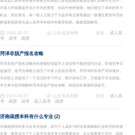
青岛成人高考专科报本科教育机构助力梦想起航的桥梁在繁忙的都市生活中，
许多人怀揣着提升自己学历的梦想，但由于种种原因，他们错过了本科的学习
机会。而在青岛，有一群人正致力于为这些有志者搭建起一座通往更高学历的
桥梁那就是青岛成人高考专科报本科教育机构。随着我国教育...
2026-05-07
山东省成考网
标签：
成人高
考
成考
函授
菏泽非脱产报名攻略
菏泽非脱产报名攻略轻松掌握职场提升之道在快节奏的现代社会，职场竞争日
益激烈，提升自身能力成为了许多人的迫切需求。而菏泽的非脱产培训项目，
为在职人员提供了一个灵活的学习平台，既不影响工作，又能提升专业技能。
本文将为您详细解析菏泽非脱产报名攻略，助您轻松掌握职场提升...
2026-05-07
山东省成考网
标签：
成人高
考
函授
成考
成人高考
函授
济南函授本科有什么专业 (2)
济南函授本科多元化专业选择，助力个人成长与职业发展随着社会经济的快速
发展，教育成为了个人提升自身竞争力的重要途径。在众多教育方式中，函授