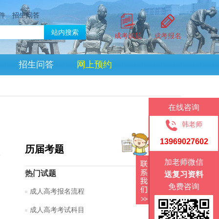
件
招生问答
成考试题
成考报名
招生问答
网上预约
在线咨询
韩老师
13969027602
历届考题
加老师微信
热门试题
送复习资料
免费咨询
成人高考报名流程
成人高考考试科目